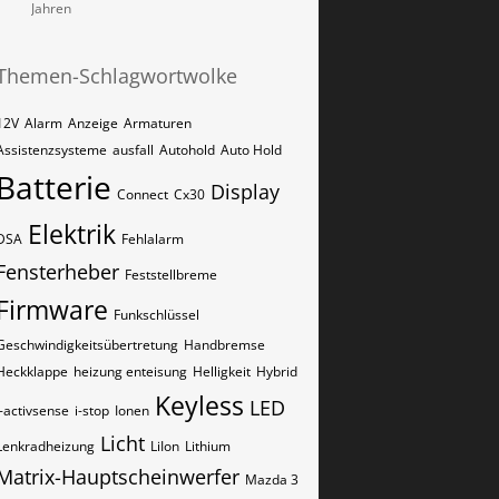
Jahren
Themen-Schlagwortwolke
12V
Alarm
Anzeige
Armaturen
Assistenzsysteme
ausfall
Autohold
Auto Hold
Batterie
Display
Connect
Cx30
Elektrik
DSA
Fehlalarm
Fensterheber
Feststellbreme
Firmware
Funkschlüssel
Geschwindigkeitsübertretung
Handbremse
Heckklappe
heizung enteisung
Helligkeit
Hybrid
Keyless
LED
i-activsense
i-stop
Ionen
Licht
Lenkradheizung
LiIon
Lithium
Matrix-Hauptscheinwerfer
Mazda 3