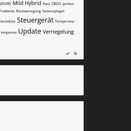
Mild Hybrid
MDARS
Navi
OBD2
parken
Probleme
Rückwärtsgang
Seitenspiegel
Steuergerät
Steckdose
Temperatur
Update
Verriegelung
Tempomat