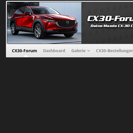
CX30-Forum
Dashboard
Galerie
CX30-Bestellunge