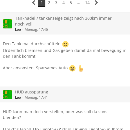
1
2
3
4
5
…
14
Tanknadel / tankanzeige zeigt nach 300km immer
noch voll
Leo
Montag, 17:46
Den Tank mal durchschütteln
Ordentlich bremsen und Gas geben damit da mal bewegung in
den Tank kommt.
Aber ansonsten, Sparsames Auto
HUD aussparung
Leo
Montag, 17:41
HUD kann man doch verstellen, oder was soll da sonst
blenden?
Um das Head-Up-Display (Active Driving Display) in Ihrem