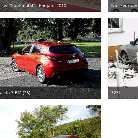
nser "Spaßmobil" , Baujahr 2010,
Nur kein wei
17. April 2026
4.
azda 3 BM (25)
323f
4. März 2023
4.