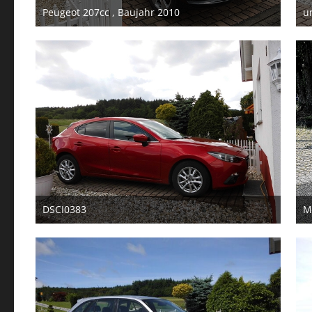
Peugeot 207cc , Baujahr 2010
u
17. April 2026
DSCI0383
M
4. März 2023
2