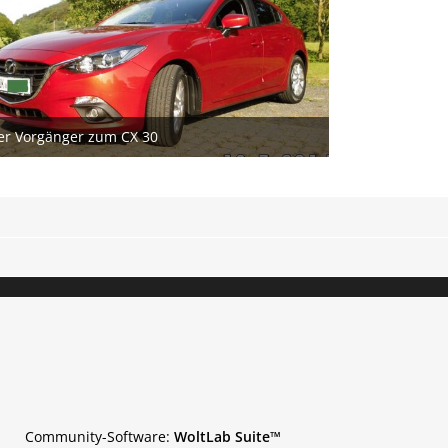
er Vorgänger zum CX 30
12. September 2021
3
Community-Software:
WoltLab Suite™